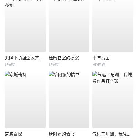
天降小萌祖全家齐齐宠
检察官室的提案
十年泰国
已完结
已完结
HD国语
京城奇探
给阿嬷的情书
气运三角洲，我凭操作吊打全球