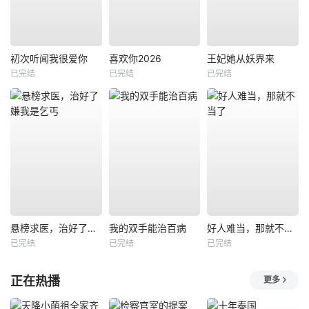
初次听闻我很爱你
喜欢你2026
王妃她从妖界来
已完结
已完结
已完结
悬榜求医，治好了嫌我是乞丐
我的双手能治百病
好人难当，那就不当了
已完结
已完结
已完结
正在热播
更多