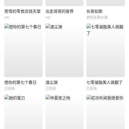
奇怪的零食店钱天堂
出走哥哥的彼界
长夜如歌
HD
HD
更新至第20集
想你的第七个春日
渡尘渊
七零凝脂美人飒翻了
已完结
已完结
已完结