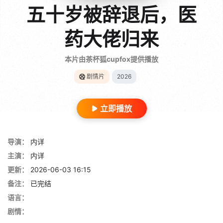
五十岁被辞退后，医
药大佬归来
本片由茶杯狐cupfox提供播放
剧情片
2026
立即播放
导演：
内详
主演：
内详
更新：
2026-06-03 16:15
备注：
已完结
语言：
剧情：