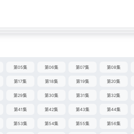
第05集
第06集
第07集
第08集
第17集
第18集
第19集
第20集
第29集
第30集
第31集
第32集
第41集
第42集
第43集
第44集
第53集
第54集
第55集
第56集