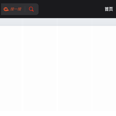
首页
搜一搜