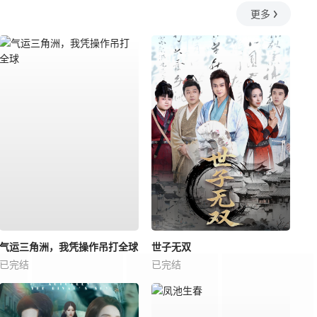
更多
气运三角洲，我凭操作吊打全球
世子无双
已完结
已完结