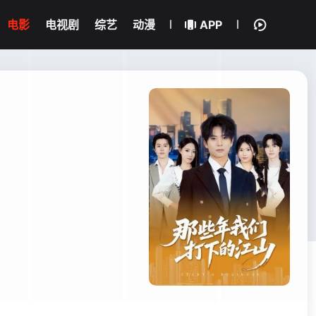
电影
电视剧
综艺
动漫
APP