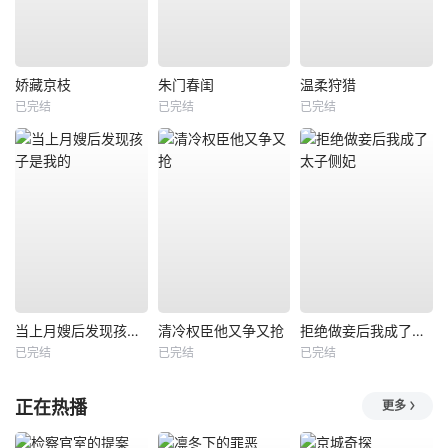
娇藏京枝
朱门春闺
温柔狩猎
已完结
已完结
已完结
当上月嫂后发现孩子是我的
清冷权臣他又争又抢
拒绝做妾后我成了太子侧妃
已完结
已完结
已完结
正在热播
更多