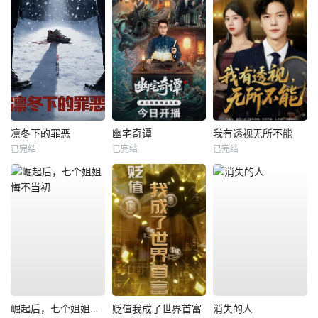
凛冬下的罪恶
幽宅奇谭
我有透视无所不能
已完结
已完结
已完结
崛起后，七个姐姐悔不当初
贬值我成了世界首富
消失的人