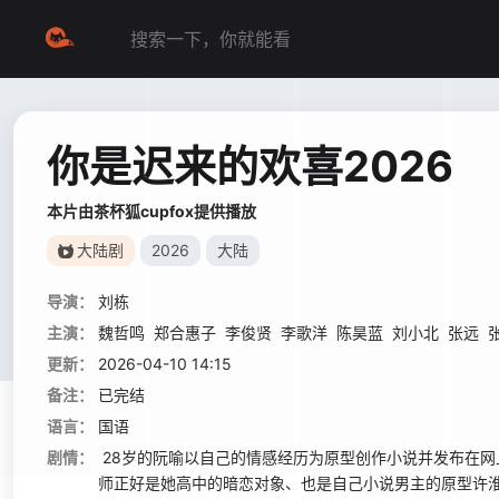
你是迟来的欢喜2026
本片由茶杯狐cupfox提供播放
大陆剧
2026
大陆
导演：
刘栋
主演：
魏哲鸣
郑合惠子
李俊贤
李歌洋
陈昊蓝
刘小北
张远
更新：
2026-04-10 14:15
备注：
已完结
语言：
国语
剧情：
28岁的阮喻以自己的情感经历为原型创作小说并发布在
师正好是她高中的暗恋对象、也是自己小说男主的原型许淮