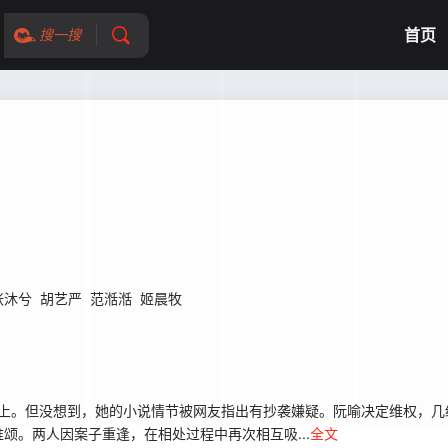
首页
搜一搜
张沐兮
胡艺严
范湉湉
姬晨牧
网上。但没想到，她的小说情节被网友指出有抄袭嫌疑。阮喻决定维权，几
颂。两人因案子重逢，在相处过程中再次相互吸...
全文