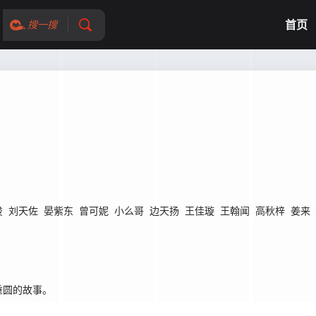
首页
搜一搜
俊
刘天佐
晏紫东
曾可妮
小么哥
边天扬
王佳璇
王翰闻
高秋梓
姜来
重圆的故事。