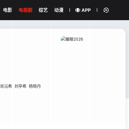
电影
电视剧
综艺
动漫
APP
肖沅希
刘亭希
杨晓丹