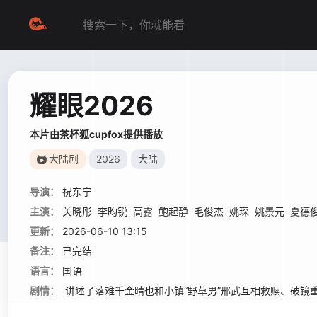
耀眼2026
本片由茶杯狐cupfox提供播放
大陆剧
2026
大陆
导演：
祝东宁
主演：
关晓彤
李昀锐
高露
鲍起静
毛俊杰
姚琛
姚景元
夏德
更新：
2026-06-10 13:15
备注：
已完结
语言：
国语
剧情：
讲述了落难千金晴也和小镇“野草男”邢武互相救赎、破镜