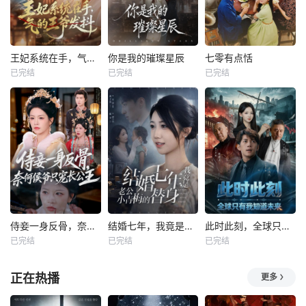
王妃系统在手，气的王爷发抖
你是我的璀璨星辰
七零有点恬
已完结
已完结
已完结
侍妾一身反骨，奈何侯爷只宠长公主
结婚七年，我竟是老公小青梅的替身
此时此刻，全球只有我知道未来
已完结
已完结
已完结
正在热播
更多