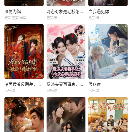
深情为饵
网恋对象是老板怎么办
当我遇见你
更新至第08集
已完结
已完结
冷面侯爷反萌差，独宠作精继室啦
反派夫妻百事哀，今天在哪搞破坏
候冬症
已完结
已完结
已完结