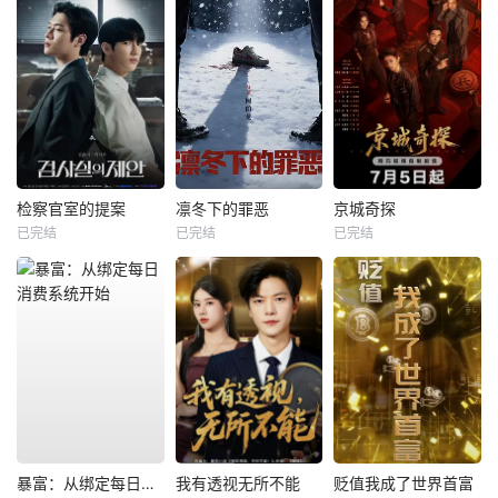
检察官室的提案
凛冬下的罪恶
京城奇探
已完结
已完结
已完结
暴富：从绑定每日消费系统开始
我有透视无所不能
贬值我成了世界首富