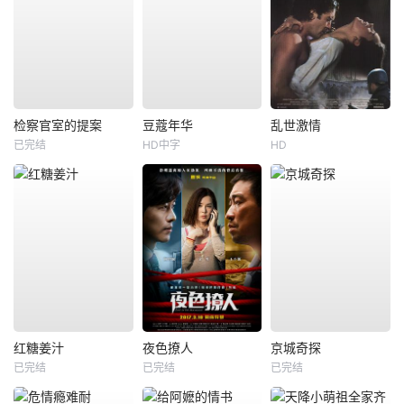
检察官室的提案
豆蔻年华
乱世激情
已完结
HD中字
HD
红糖姜汁
夜色撩人
京城奇探
已完结
已完结
已完结