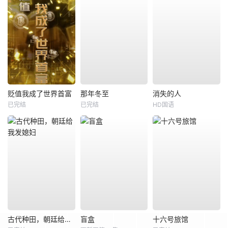
贬值我成了世界首富
那年冬至
消失的人
已完结
已完结
HD国语
古代种田，朝廷给我发媳妇
盲盒
十六号旅馆