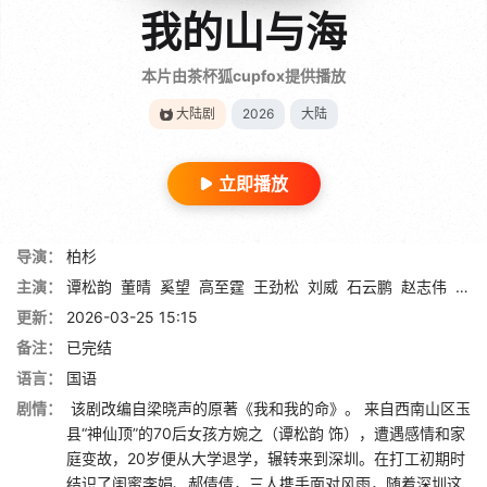
我的山与海
本片由茶杯狐cupfox提供播放
大陆剧
2026
大陆
立即播放
导演：
柏杉
主演：
谭松韵
董晴
奚望
高至霆
王劲松
刘威
石云鹏
赵志伟
王千
更新：
2026-03-25 15:15
备注：
已完结
语言：
国语
剧情：
该剧改编自梁晓声的原著《我和我的命》。 来自西南山区玉
县“神仙顶”的70后女孩方婉之（谭松韵 饰），遭遇感情和家
庭变故，20岁便从大学退学，辗转来到深圳。在打工初期时
结识了闺蜜李娟、郝倩倩，三人携手面对风雨，随着深圳这