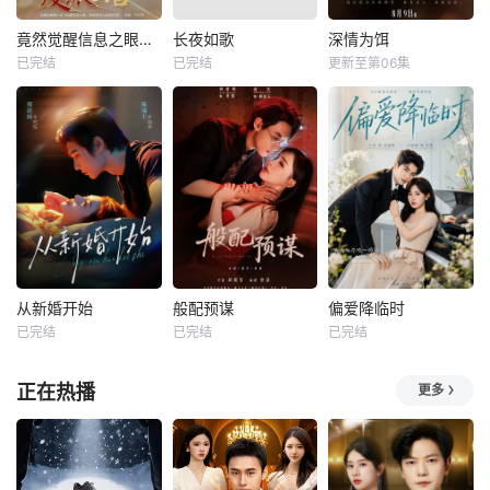
竟然觉醒信息之眼，我转身进入反派大营
长夜如歌
深情为饵
已完结
已完结
更新至第06集
从新婚开始
般配预谋
偏爱降临时
已完结
已完结
已完结
正在热播
更多