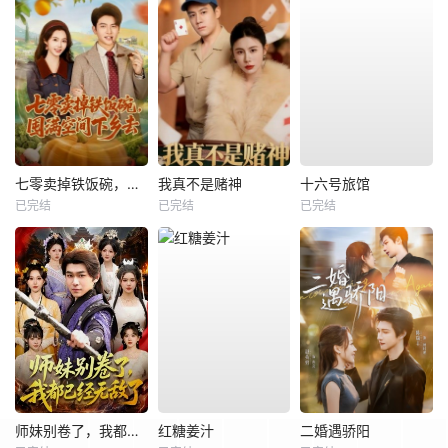
七零卖掉铁饭碗，囤满空间下乡去
我真不是赌神
十六号旅馆
已完结
已完结
已完结
师妹别卷了，我都已经无敌了
红糖姜汁
二婚遇骄阳