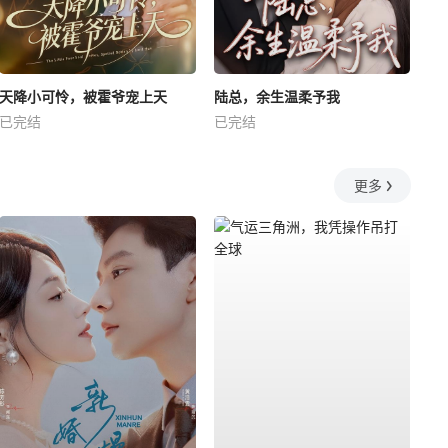
天降小可怜，被霍爷宠上天
陆总，余生温柔予我
已完结
已完结
更多