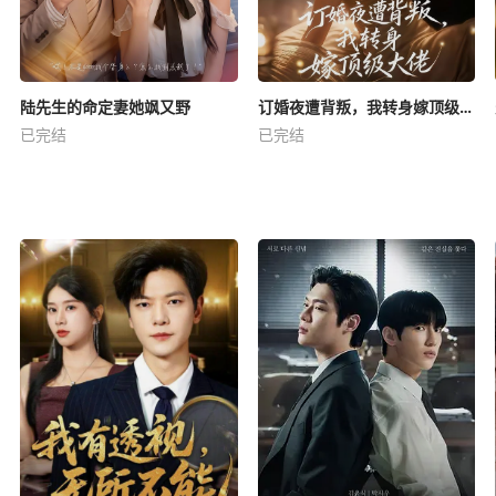
陆先生的命定妻她飒又野
订婚夜遭背叛，我转身嫁顶级大佬
已完结
已完结