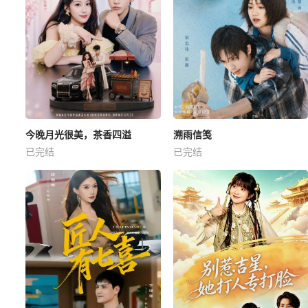
今晚月光很美，茶香四溢
溯雨信笺
已完结
已完结