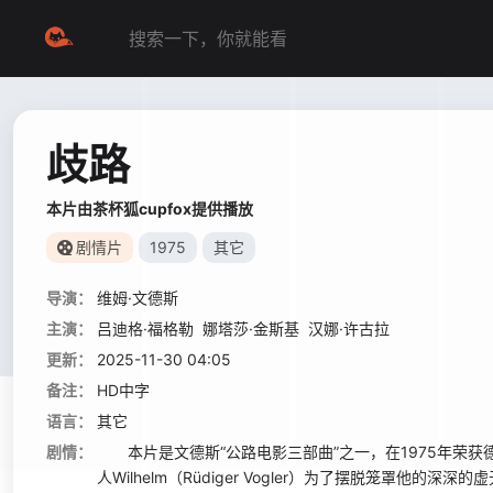
歧路
本片由茶杯狐cupfox提供播放
剧情片
1975
其它
导演：
维姆·文德斯
主演：
吕迪格·福格勒
娜塔莎·金斯基
汉娜·许古拉
更新：
2025-11-30 04:05
备注：
HD中字
语言：
其它
剧情：
本片是文德斯“公路电影三部曲”之一，在1975年荣
人Wilhelm（Rüdiger Vogler）为了摆脱笼罩他的深深