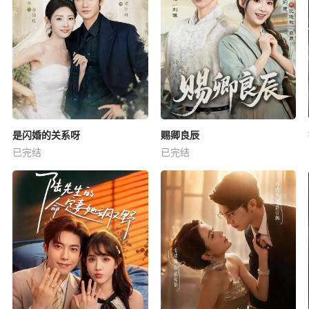
是闪婚的关系呀
赐卿良辰
已完结
已完结