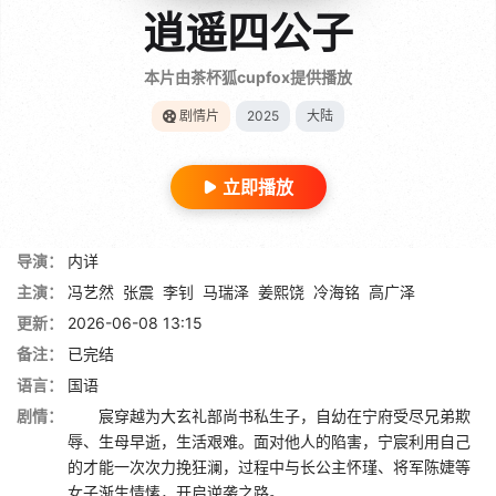
逍遥四公子
本片由茶杯狐cupfox提供播放
剧情片
2025
大陆
立即播放
导演：
内详
主演：
冯艺然
张震
李钊
马瑞泽
姜熙饶
冷海铭
高广泽
更新：
2026-06-08 13:15
备注：
已完结
语言：
国语
剧情：
宸穿越为大玄礼部尚书私生子，自幼在宁府受尽兄弟欺
辱、生母早逝，生活艰难。面对他人的陷害，宁宸利用自己
的才能一次次力挽狂澜，过程中与长公主怀瑾、将军陈婕等
女子渐生情愫，开启逆袭之路。