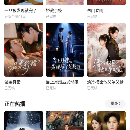
一旦被发现就完了
娇藏京枝
朱门春闺
更新至第01集
已完结
已完结
温柔狩猎
当上月嫂后发现孩子是我的
清冷权臣他又争又抢
已完结
已完结
已完结
正在热播
更多