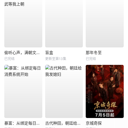
偷听心声，满朝文武等我上朝
盲盒
那年冬至
已完结
更新至第13集
已完结
暴富：从绑定每日消费系统开始
古代种田，朝廷给我发媳妇
京城奇探