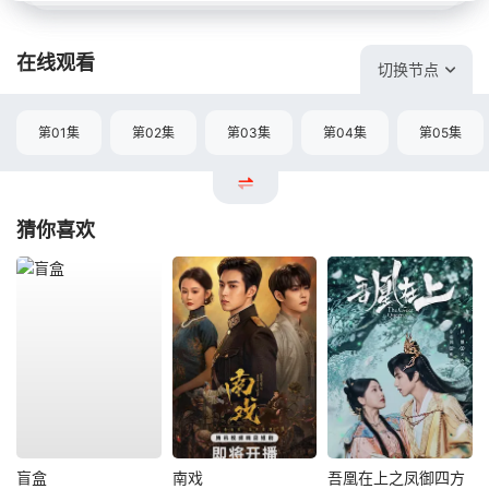
在线观看
切换节点
第01集
第02集
第03集
第04集
第05集
猜你喜欢
盲盒
南戏
吾凰在上之凤御四方