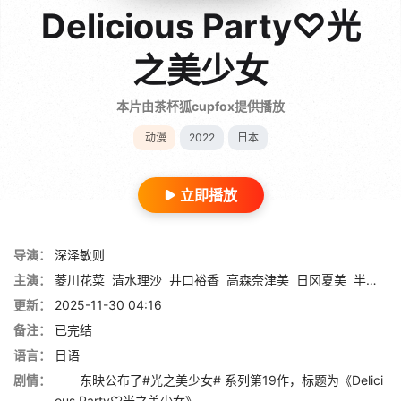
Delicious Party♡光
之美少女
本片由茶杯狐cupfox提供播放
动漫
2022
日本
立即播放
导演：
深泽敏则
主演：
菱川花菜
清水理沙
井口裕香
高森奈津美
日冈夏美
半场友惠
更新：
2025-11-30 04:16
备注：
已完结
语言：
日语
剧情：
东映公布了#光之美少女# 系列第19作，标题为《Delici
ous Party♡光之美少女》。