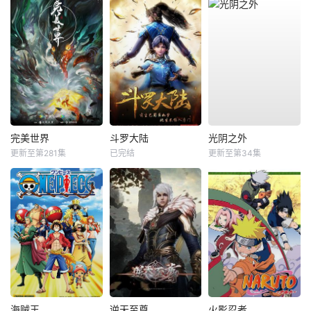
完美世界
斗罗大陆
光阴之外
更新至第281集
已完结
更新至第34集
海贼王
逆天至尊
火影忍者