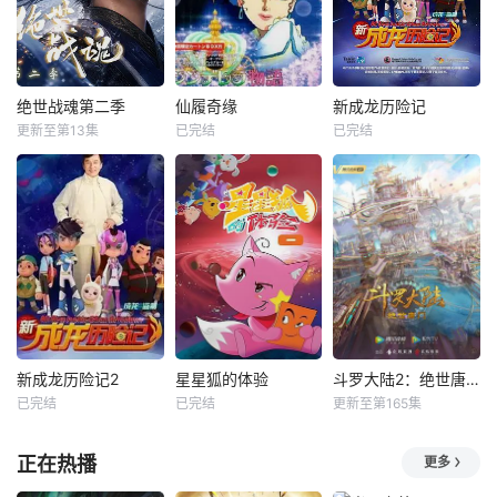
绝世战魂第二季
仙履奇缘
新成龙历险记
更新至第13集
已完结
已完结
新成龙历险记2
星星狐的体验
斗罗大陆2：绝世唐门
已完结
已完结
更新至第165集
正在热播
更多