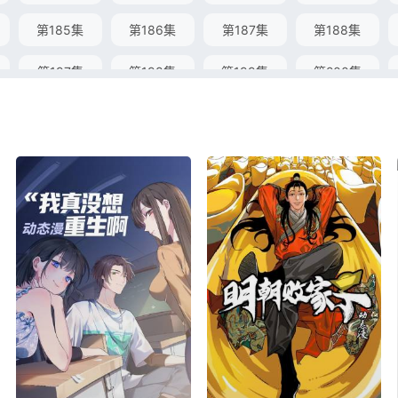
第185集
第186集
第187集
第188集
第197集
第198集
第199集
第200集
第209集
第210集
第211集
第212集
第221集
第222集
第223集
第224集
第233集
第234集
第235集
第236集
第245集
第246集
第247集
第248集
第257集
第258集
第259集
第260集
第269集
第270集
第271集