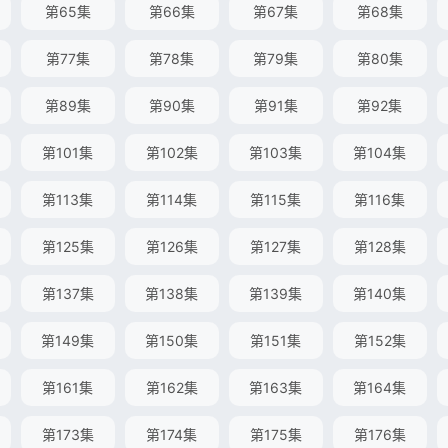
第65集
第66集
第67集
第68集
第77集
第78集
第79集
第80集
第89集
第90集
第91集
第92集
第101集
第102集
第103集
第104集
第113集
第114集
第115集
第116集
第125集
第126集
第127集
第128集
第137集
第138集
第139集
第140集
第149集
第150集
第151集
第152集
第161集
第162集
第163集
第164集
第173集
第174集
第175集
第176集