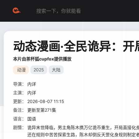
动态漫画·全民诡异：开
本片由茶杯狐cupfox提供播放
动漫
2025
大陆
导演：
内详
主演：
内详
更新：
2026-08-07 11:15
备注：
更新至第271集
语言：
国语
剧情：
诡异末世降临，男主角陈木携万亿诡币重生，开局直接化
还在规则中苦苦探索生路，陈木却倒反天罡化身规则制定者