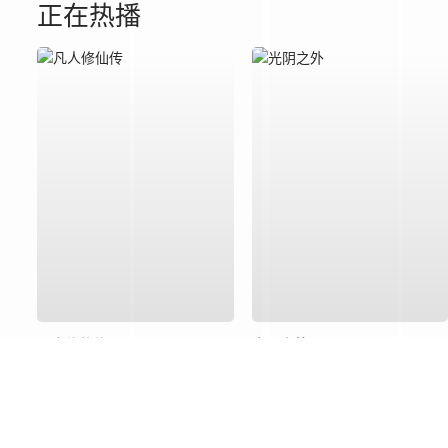
正在热播
凡人修仙传
光阴之外
更新至第186集
更新至第34集