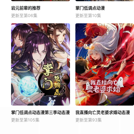
岩元前辈的推荐
掌门低调点动漫
更新至第06集
更新至第10集
掌门低调点动态漫第三季动态漫
我直播向亡灵老婆求婚动态漫
更新至第105集
更新至第93集