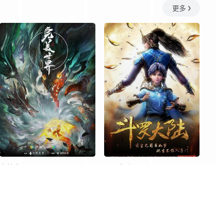
更多
完美世界
斗罗大陆
更新至第281集
已完结