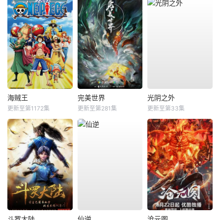
海贼王
完美世界
光阴之外
更新至第1172集
更新至第281集
更新至第33集
斗罗大陆
仙逆
沧元图