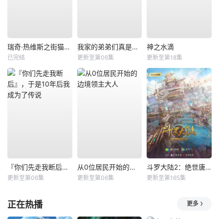
瑞奇·热维斯之街猫一族
我家的弟弟们真是让您费心了
神之水滴
已完结
更新至第06集
更新至第18集
『你们先走我断后』，于是10年后我成为了传说
从0位居民开始的边境领主大人
斗罗大陆2：绝世唐门
更新至第06集
更新至第06集
更新至第165集
正在热播
更多