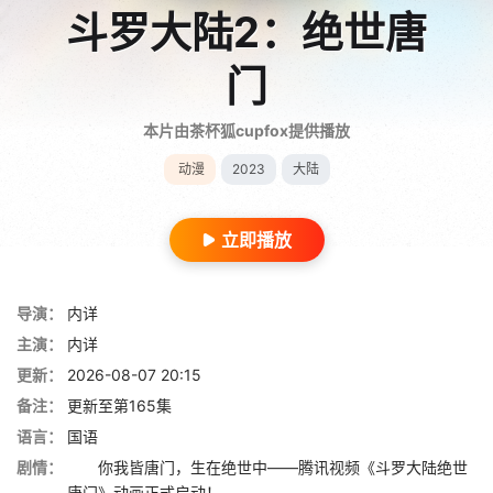
斗罗大陆2：绝世唐
门
本片由茶杯狐cupfox提供播放
动漫
2023
大陆
立即播放
导演：
内详
主演：
内详
更新：
2026-08-07 20:15
备注：
更新至第165集
语言：
国语
剧情：
你我皆唐门，生在绝世中——腾讯视频《斗罗大陆绝世
唐门》动画正式启动！