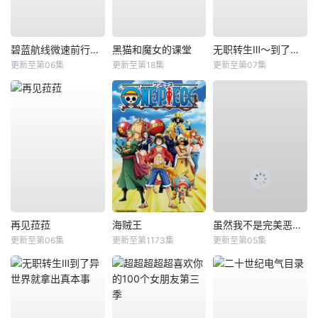
碧蓝航线微速前行第二季
黑猫和魔女的课堂
无职转生Ⅲ～到了异世界就拿出真本事
更新至第06集
更新至第18集
更新至第07集
再见菈菈
海贼王
虽然我不是完美恶女～雏宫蝶鼠替换传～
更新至第06集
更新至第1173集
更新至第05集