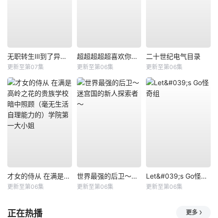
无职转生Ⅲ到了异世界就拿出真本事
超超超超超喜欢你的100个女朋友第三季
二十世纪电气目录
更新至第07集
更新至第06集
更新至第06集
才女的侍从 在满是高岭之花的贵族学校暗中照顾（毫无生活自理能力的）学院第一大小姐
世界最强的后卫～迷宫国的新人探索者～
Let&#039;s Go怪奇组
更新至第06集
更新至第06集
更新至第06集
正在热播
更多