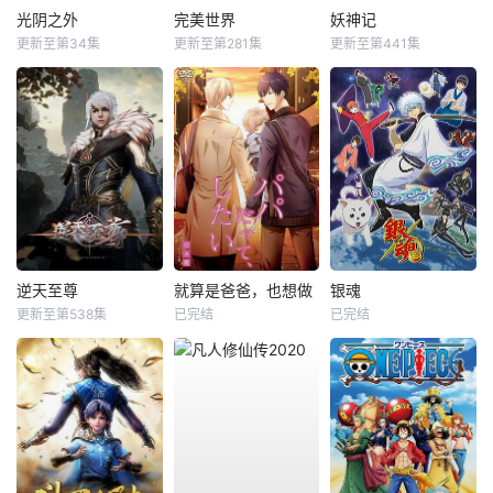
光阴之外
完美世界
妖神记
更新至第34集
更新至第281集
更新至第441集
逆天至尊
就算是爸爸，也想做
银魂
更新至第538集
已完结
已完结