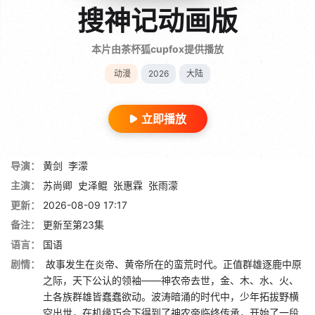
搜神记动画版
本片由茶杯狐cupfox提供播放
动漫
2026
大陆
立即播放
导演：
黄剑
李濛
主演：
苏尚卿
史泽鲲
张惠霖
张雨濛
更新：
2026-08-09 17:17
备注：
更新至第23集
语言：
国语
剧情：
故事发生在炎帝、黄帝所在的蛮荒时代。正值群雄逐鹿中原
之际，天下公认的领袖——神农帝去世，金、木、水、火、
土各族群雄皆蠢蠢欲动。波涛暗涌的时代中，少年拓拔野横
空出世，在机缘巧合下得到了神农帝临终传承，开始了一段