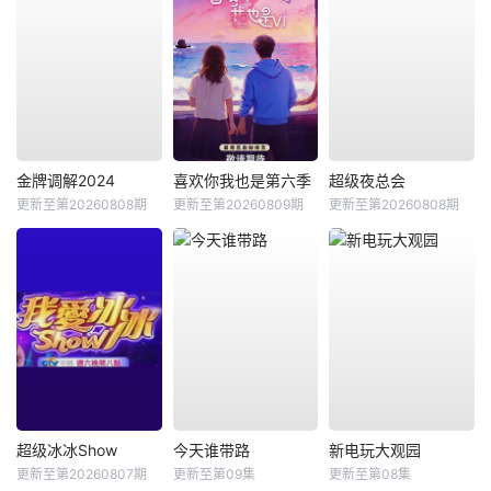
金牌调解2024
喜欢你我也是第六季
超级夜总会
更新至第20260808期
更新至第20260809期
更新至第20260808期
超级冰冰Show
今天谁带路
新电玩大观园
更新至第20260807期
更新至第09集
更新至第08集