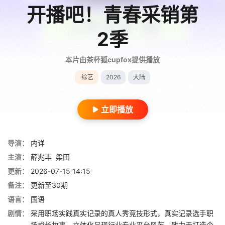
开播吧！青春采销第
2季
本片由茶杯狐cupfox提供播放
综艺
2026
大陆
立即播放
导演：
内详
主演：
薛兆丰
梁田
更新：
2026-07-15 14:15
备注：
更新至30期
语言：
国语
剧情：
采用职场实践真实记录的真人秀竞技形式，真实记录选手职
场成长故事，立体化呈现行业专业平台风范，致力于打造个