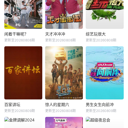
闲着干嘛呢？
天才冲冲冲
综艺玩很大
更新至20260808期
更新至20260808期
更新至20260808期
百家讲坛
惊人的星期六
男生女生向前冲
更新至20260809期
更新至20260808期
更新至20260809期