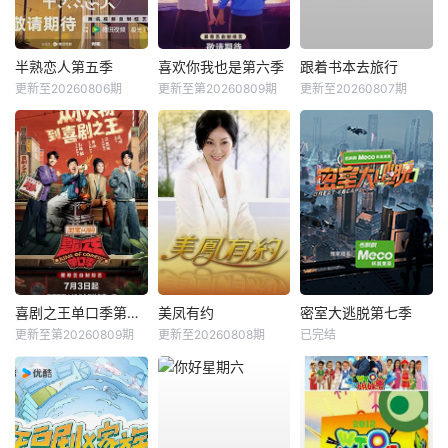
半熟恋人第五季
喜欢你我也是第六季
跟着书本去旅行
更新至20260806期
更新至第20260809期
更新至20260807期
喜剧之王单口季第三季
美凤有约
密室大逃脱第七季
更新至第20260809期
更新至20260808期
已完结