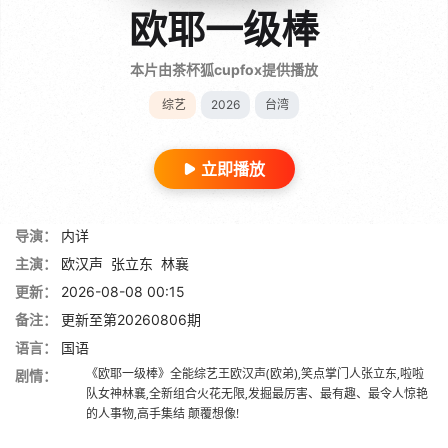
欧耶一级棒
本片由茶杯狐cupfox提供播放
综艺
2026
台湾
立即播放
导演：
内详
主演：
欧汉声
张立东
林襄
更新：
2026-08-08 00:15
备注：
更新至第20260806期
语言：
国语
《欧耶一级棒》全能综艺王欧汉声(欧弟),笑点掌门人张立东,啦啦
剧情：
队女神林襄,全新组合火花无限,发掘最厉害、最有趣、最令人惊艳
的人事物,高手集结 颠覆想像!