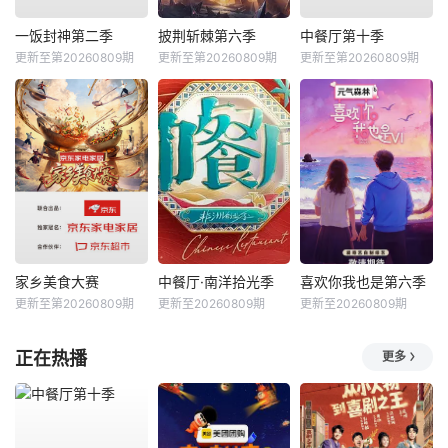
一饭封神第二季
披荆斩棘第六季
中餐厅第十季
更新至第20260809期
更新至第20260809期
更新至第20260809期
家乡美食大赛
中餐厅·南洋拾光季
喜欢你我也是第六季
更新至第20260809期
更新至20260809期
更新至20260809期
正在热播
更多