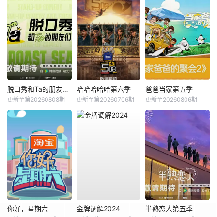
脱口秀和Ta的朋友们第三季
哈哈哈哈哈第六季
爸爸当家第五季
更新至第20260808期
更新至第20260706期
更新至20260806期
你好，星期六
金牌调解2024
半熟恋人第五季