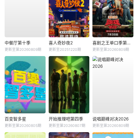
中餐厅第十季
喜人奇妙夜2
喜剧之王单口季第三季
更新至第20260809期
更新至20251220期
更新至第20260809期
百变智多星
开始推理吧第四季
说唱巅峰对决2026
更新至第20260805期
更新至第20260807期
更新至第20260809期