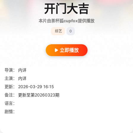
开门大吉
本片由茶杯狐cupfox提供播放
综艺
0
立即播放
导演：
内详
主演：
内详
更新：
2026-03-29 16:15
备注：
更新至第20260323期
语言：
剧情：