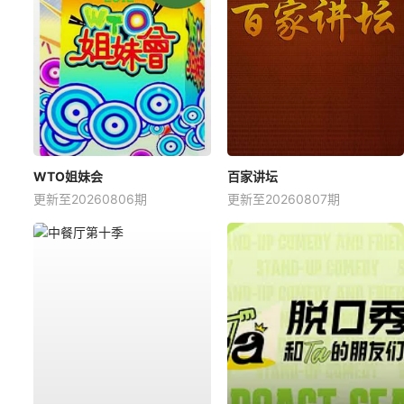
WTO姐妹会
百家讲坛
更新至20260806期
更新至20260807期