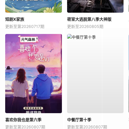
短剧X家族
密室大逃脱第八季大神版
更新至第20260717期
更新至20260805期
喜欢你我也是第六季
中餐厅第十季
更新至第20260807期
更新至第20260807期