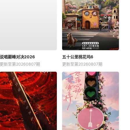
说唱巅峰对决2026
五十公里桃花坞6
更新至第20260807期
更新至第20260807期