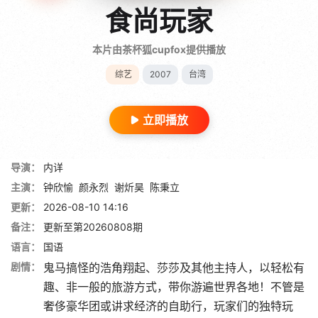
食尚玩家
本片由茶杯狐cupfox提供播放
综艺
2007
台湾
立即播放
导演：
内详
主演：
钟欣愉
颜永烈
谢炘昊
陈秉立
更新：
2026-08-10 14:16
备注：
更新至第20260808期
语言：
国语
剧情：
鬼马搞怪的浩角翔起、莎莎及其他主持人，以轻松有
趣、非一般的旅游方式，带你游遍世界各地！不管是
奢侈豪华团或讲求经济的自助行，玩家们的独特玩