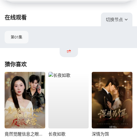
在线观看
切换节点
第01集
猜你喜欢
竟然觉醒信息之眼，我转身进入反派大营
长夜如歌
深情为饵