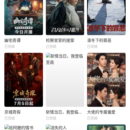
幽宅奇谭
检察官室的提案
凛冬下的罪恶
已完结
已完结
已完结
京城奇探
斩情当日，我登临至高
大佬的专属偏爱
已完结
已完结
已完结