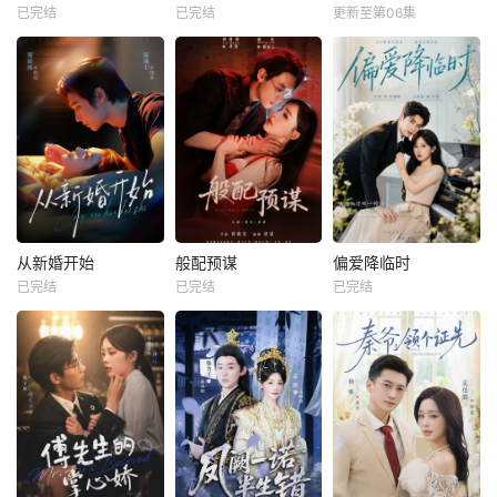
已完结
已完结
更新至第06集
从新婚开始
般配预谋
偏爱降临时
已完结
已完结
已完结