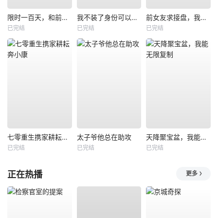
限时一百天，和前夫谈恋爱
我不装了身份可以偷走那我的病例呢
前女友求接盘，我反手闪婚女神
已完结
已完结
已完结
七零重生携家耕耘奔小康
太子爷他总在助攻
天降聚宝盆，我能无限复制
已完结
已完结
已完结
正在热播
更多