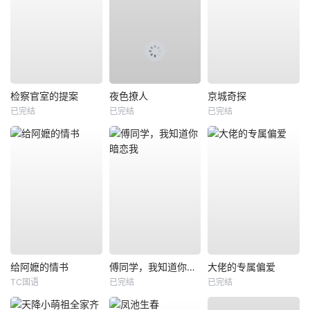
检察官室的提案
夜色撩人
京城奇探
已完结
已完结
已完结
给阿嬷的情书
傅同学，我知道你暗恋我
大佬的专属偏爱
TC国语
已完结
已完结