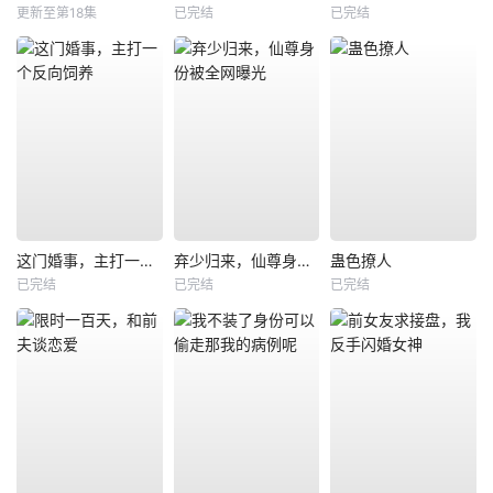
更新至第18集
已完结
已完结
这门婚事，主打一个反向饲养
弃少归来，仙尊身份被全网曝光
蛊色撩人
已完结
已完结
已完结