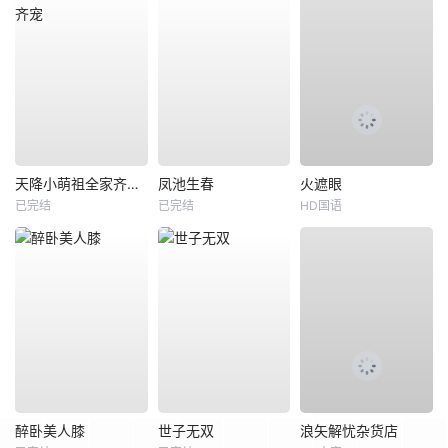
天降小萌祖全家齐齐宠
凤池生春
火遮眼
已完结
已完结
HD国语
醉卧美人膝
世子无双
浪矢解忧杂货店