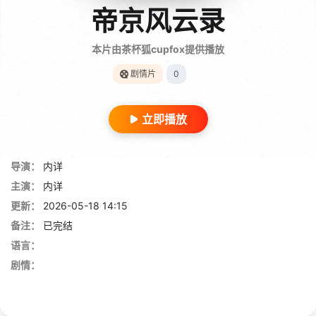
帝京风云录
本片由茶杯狐cupfox提供播放
剧情片
0
立即播放
导演：
内详
主演：
内详
更新：
2026-05-18 14:15
备注：
已完结
语言：
剧情：