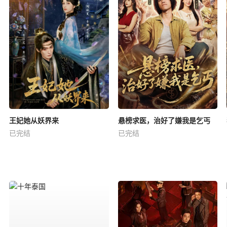
王妃她从妖界来
悬榜求医，治好了嫌我是乞丐
已完结
已完结