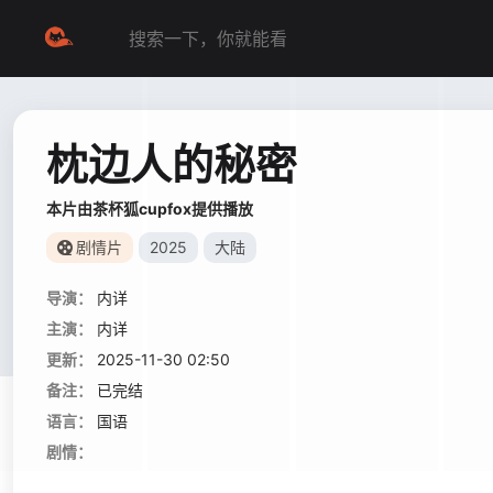
枕边人的秘密
本片由茶杯狐cupfox提供播放
剧情片
2025
大陆
导演：
内详
主演：
内详
更新：
2025-11-30 02:50
备注：
已完结
语言：
国语
剧情：