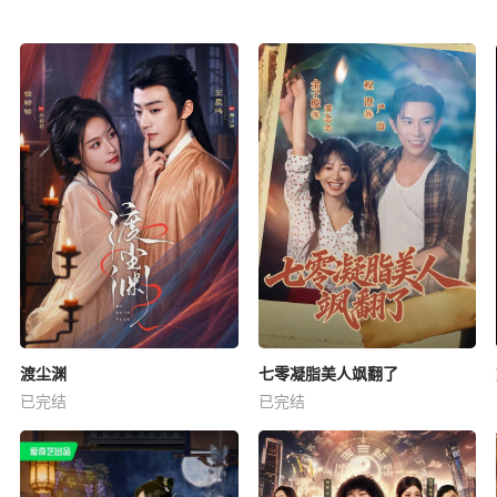
渡尘渊
七零凝脂美人飒翻了
已完结
已完结