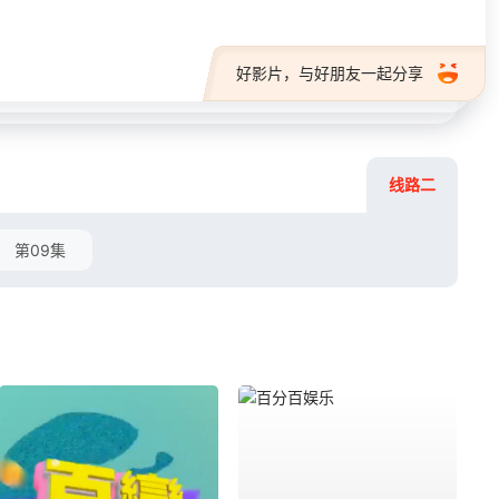
好影片，与好朋友一起分享
线路二
第09集