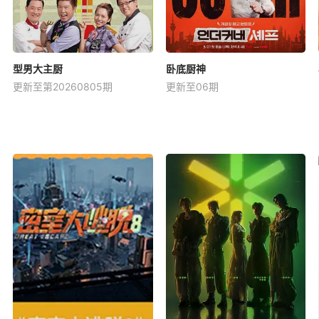
型男大主厨
卧底厨神
更新至第20260805期
更新至06期