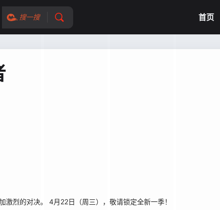
首页
搜一搜
者
加激烈的对决。 4月22日（周三），敬请锁定全新一季！