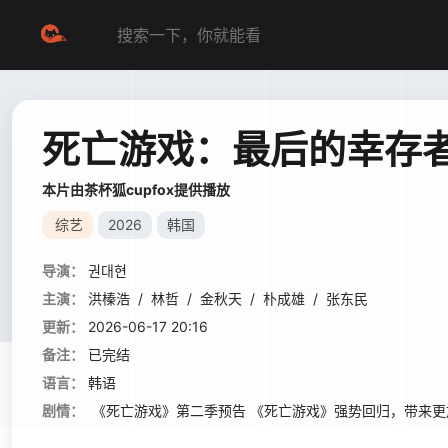
死亡游戏：最后的幸存
本片由茶杯狐cupfox提供播放
综艺
2026
韩国
导演：
권대현
主演：
洪榛浩
/
林哲
/
金秋天
/
朴成雄
/
张东民
更新：
2026-06-17 20:16
备注：
已完结
语言：
韩语
剧情：
《死亡游戏》第二季预告 《死亡游戏》强势回归，带来更