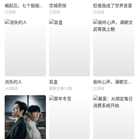
崛起后，七个姐姐悔不当初
京城奇探
贬值我成了世界首富
已完结
已完结
已完结
消失的人
盲盒
偷听心声，满朝文武等我上朝
HD国语
更新至第13集
已完结