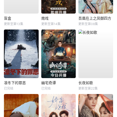
盲盒
南戏
吾凰在上之凤御四方
更新至第13集
更新至第14集
更新至第08集
凛冬下的罪恶
幽宅奇谭
长夜如歌
已完结
已完结
更新至第22集