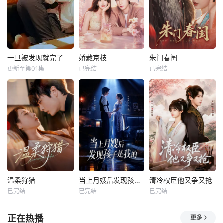
一旦被发现就完了
娇藏京枝
朱门春闺
更新至第01集
已完结
已完结
温柔狩猎
当上月嫂后发现孩子是我的
清冷权臣他又争又抢
已完结
已完结
已完结
正在热播
更多