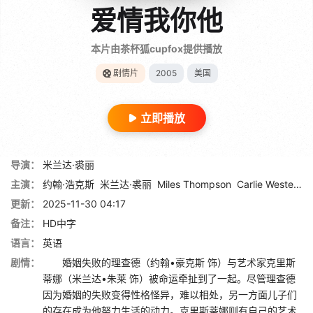
爱情我你他
本片由茶杯狐cupfox提供播放
剧情片
2005
美国
立即播放
导演：
米兰达·裘丽
主演：
约翰·浩克斯
米兰达·裘丽
Miles Thompson
Carlie Westerman
更新：
2025-11-30 04:17
备注：
HD中字
语言：
英语
剧情：
婚姻失败的理查德（约翰•豪克斯 饰）与艺术家克里斯
蒂娜（米兰达•朱莱 饰）被命运牵扯到了一起。尽管理查德
因为婚姻的失败变得性格怪异，难以相处，另一方面儿子们
的存在成为他努力生活的动力。克里斯蒂娜则有自己的艺术