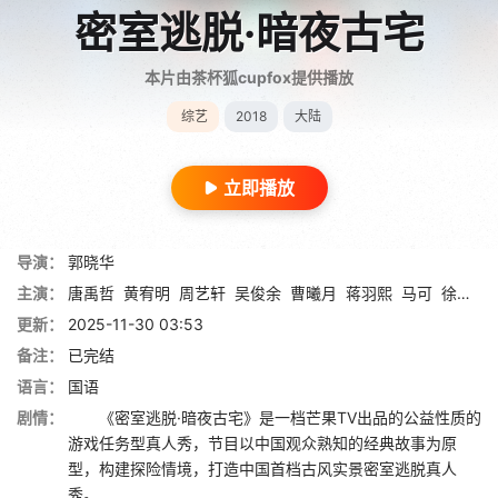
密室逃脱·暗夜古宅
本片由茶杯狐cupfox提供播放
综艺
2018
大陆
立即播放
导演：
郭晓华
主演：
唐禹哲
黄宥明
周艺轩
吴俊余
曹曦月
蒋羽熙
马可
徐冬冬
更新：
2025-11-30 03:53
备注：
已完结
语言：
国语
剧情：
《密室逃脱·暗夜古宅》是一档芒果TV出品的公益性质的
游戏任务型真人秀，节目以中国观众熟知的经典故事为原
型，构建探险情境，打造中国首档古风实景密室逃脱真人
秀。