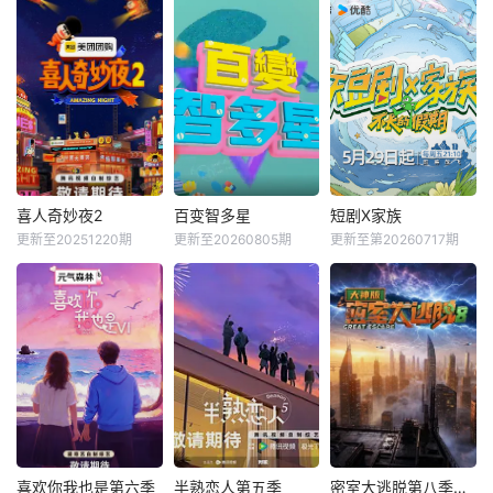
喜人奇妙夜2
百变智多星
短剧X家族
更新至20251220期
更新至20260805期
更新至第20260717期
喜欢你我也是第六季
半熟恋人第五季
密室大逃脱第八季大神版