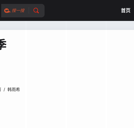
首页
搜一搜
季
菁
/
韩雨希