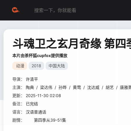
斗魂卫之玄月奇缘 第四
本片由茶杯狐cupfox提供播放
动漫
2018
中国大陆
导演：
许清平
主演：
陶典
/
梁达伟
/
孙晔
/
黄莺
/
沈达威
/
胡艺
/
唐雅
更新：
2025-11-30 02:08
备注：
已完结
语言：
汉语普通话
剧情：
第四季从39-51集