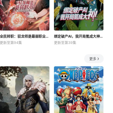
全民转职：驭龙师是最弱职业？动态漫
绑定破产AI，我开局氪成大神动态漫
更新至第94集
更新至第39集
更多