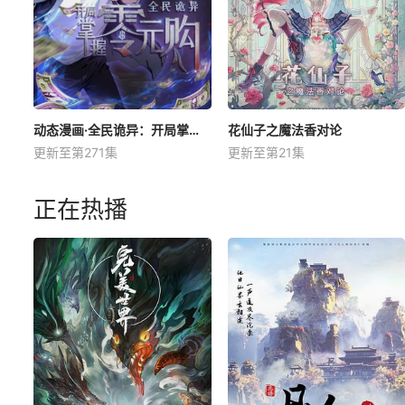
动态漫画·全民诡异：开局掌握零元购
花仙子之魔法香对论
更新至第271集
更新至第21集
正在热播