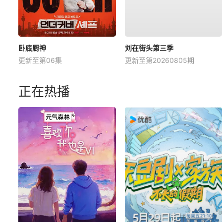
卧底厨神
刘在街头第三季
更新至第06集
更新至第20260805期
正在热播