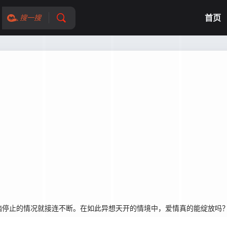
首页
搜一搜
面开始，脑停止的情况就接连不断。在如此异想天开的情境