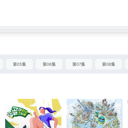
第05集
第06集
第07集
第08集