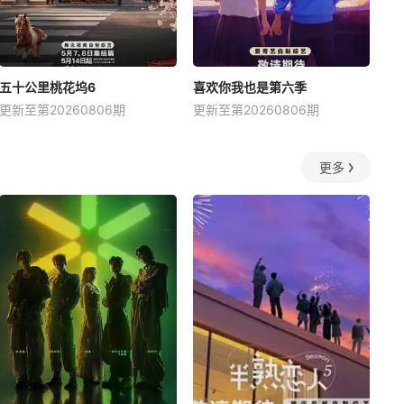
五十公里桃花坞6
喜欢你我也是第六季
更新至第20260806期
更新至第20260806期
更多