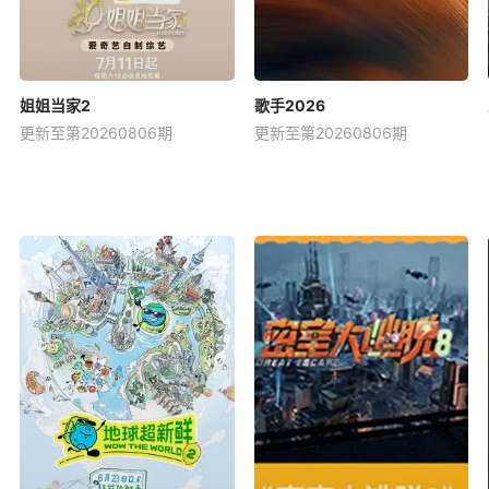
姐姐当家2
歌手2026
更新至第20260806期
更新至第20260806期