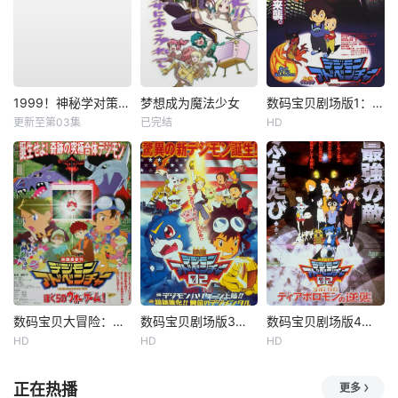
1999！神秘学对策部英语
梦想成为魔法少女
数码宝贝剧场版1：滚球兽诞生之谜
更新至第03集
已完结
HD
数码宝贝大冒险：我们的战争游戏！
数码宝贝剧场版3：前篇・数码兽飓风登陆！！后篇・超绝进化！
数码宝贝剧场版4：超恶魔兽的反击
HD
HD
HD
正在热播
更多