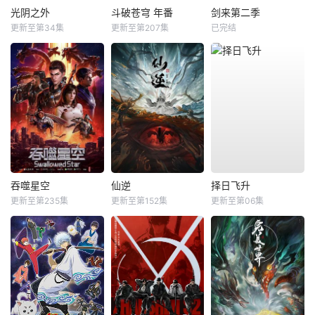
光阴之外
斗破苍穹 年番
剑来第二季
更新至第34集
更新至第207集
已完结
吞噬星空
仙逆
择日飞升
更新至第235集
更新至第152集
更新至第06集