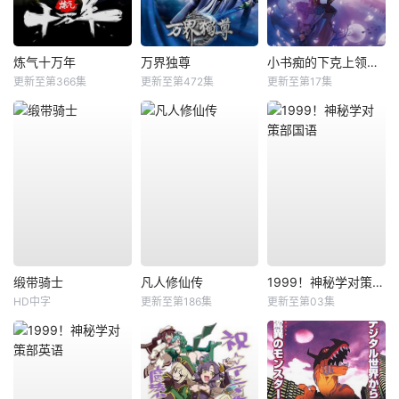
炼气十万年
万界独尊
小书痴的下克上领主的养女
更新至第366集
更新至第472集
更新至第17集
缎带骑士
凡人修仙传
1999！神秘学对策部国语
HD中字
更新至第186集
更新至第03集