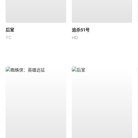
后室
追杀51号
TC
HD