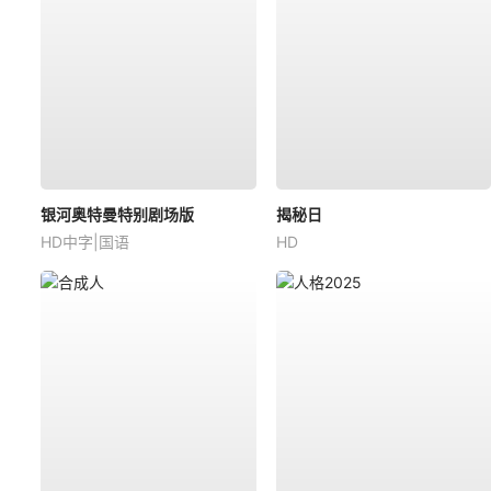
银河奥特曼特别剧场版
揭秘日
HD中字|国语
HD