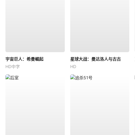
宇宙巨人：希曼崛起
星球大战：曼达洛人与古古
HD中字
HD