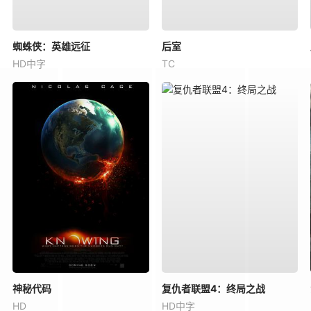
蜘蛛侠：英雄远征
后室
HD中字
TC
神秘代码
复仇者联盟4：终局之战
HD
HD中字