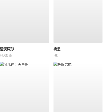
荒漠异形
疾患
HD国语
HD