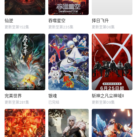
仙逆
吞噬星空
择日飞升
更新至第152集
更新至第235集
更新至第06集
完美世界
银魂
斩神之凡尘神域Ⅱ
更新至第281集
已完结
更新至第09集