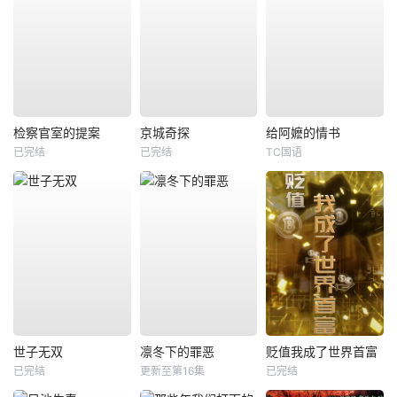
检察官室的提案
京城奇探
给阿嬷的情书
已完结
已完结
TC国语
世子无双
凛冬下的罪恶
贬值我成了世界首富
已完结
更新至第16集
已完结