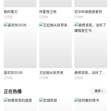
她的蜜刃
仲夏夜之吻
初次听闻我很爱你
已完结
已完结
已完结
喜欢你2026
王妃她从妖界来
悬榜求医，治好了嫌我是乞丐
已完结
已完结
已完结
正在热播
更多