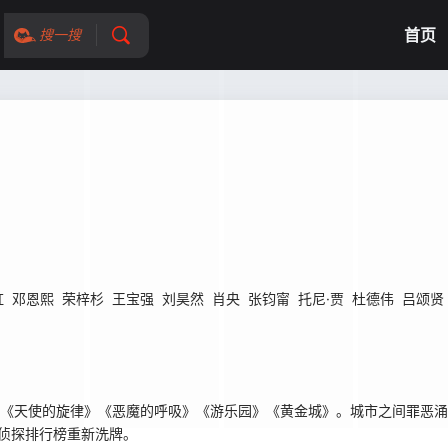
首页
搜一搜
虹
邓恩熙
荣梓杉
王宝强
刘昊然
肖央
张钧甯
托尼·贾
杜德伟
吕颂贤
天使的旋律》《恶魔的呼吸》《游乐园》《黄金城》。城市之间罪恶涌动
ER侦探排行榜重新洗牌。