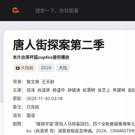
唐人街探案第二季
本片由茶杯狐cupfox提供播放
大陆剧
2024
大陆
导演：
姚文逸
王天尉
主演：
邱泽
尚语贤
杨谨华
钟镇涛
俞灏明
张艺上
熊黛林
翁
更新：
2025-11-30 03:18
备注：
已完结
语言：
国语
剧情：
“唐探宇宙”原班人马惊喜回归，四个全新悬疑推理单元《
ko（尚语贤 饰）谜案穿梭各显神通。2024，CRIMAST