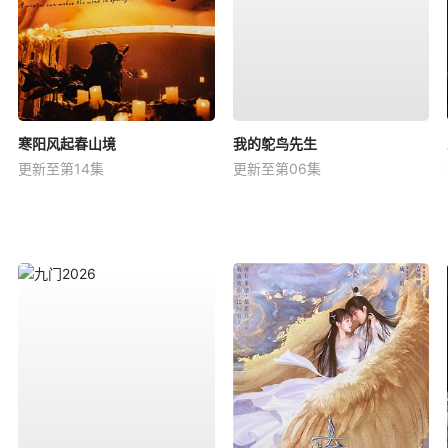
寒阳风起春山境
我的鸵鸟先生
更新至第14集
更新至第06集