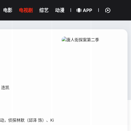
电影
电视剧
综艺
动漫
APP
连凯
，侦探林默（邱泽 饰）、Ki