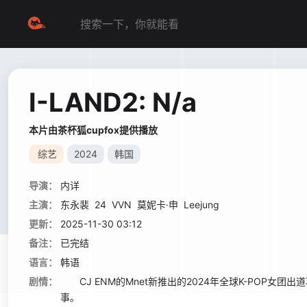
I-LAND2: N/a
本片由茶杯狐cupfox提供播放
综艺
2024
韩国
导演：
内详
主演：
东永裴
24
VVN
莫妮卡·申
Leejung
更新：
2025-11-30 03:12
备注：
已完结
语言：
韩语
剧情：
CJ ENM的Mnet新推出的2024年全球K-POP女团出道
事。