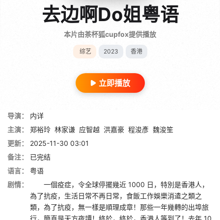
去边啊Do姐粤语
本片由茶杯狐cupfox提供播放
综艺
2023
香港
立即播放
导演：
内详
主演：
郑裕玲
林家谦
应智越
洪嘉豪
程浚彥
魏浚笙
更新：
2025-11-30 03:01
备注：
已完结
语言：
粤语
剧情：
一個疫症，令全球停擺幾近 1000 日，特別是香港人，
為了抗疫，生活日常不再日常，食飯工作娛樂消遣之類之
類，為了抗疫，無一樣是順理成章！那些一年幾轉的出埠旅
行，簡直是天方夜譚！終於，終於，香港人等到了！去年 10