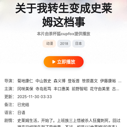
关于我转生变成史莱
姆这档事
本片由茶杯狐cupfox提供播放
动漫
2018
日本
立即播放
导演：
菊地康仁
中山敦史
森义博
登坂晋
笹原嘉文
伊藤康裕
井之
主演：
冈咲美保
寺岛拓笃
丰口惠美
前野智昭
花守由美里
古川慎
更新：
2025-11-30 03:33
备注：
已完结
语言：
日语
剧情：
史莱姆生活，开始了。上班族三上悟被杀人狂魔刺死，回过
神来已经转生到了异世界。不过，却是以“史莱姆”的姿态！