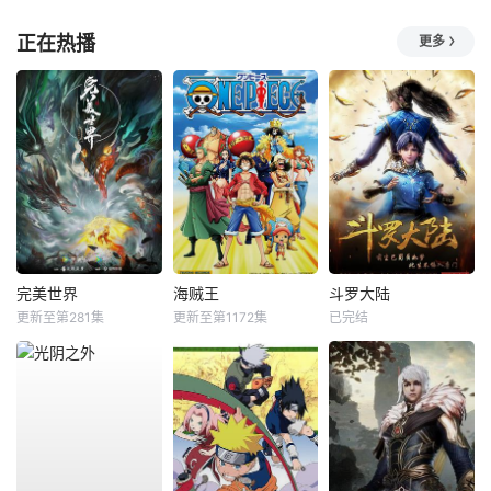
正在热播
更多
完美世界
海贼王
斗罗大陆
更新至第281集
更新至第1172集
已完结