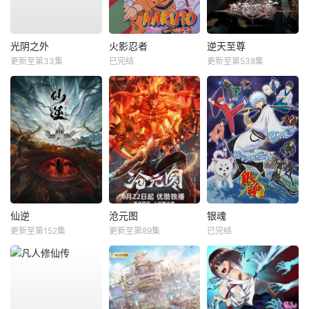
光阴之外
火影忍者
逆天至尊
更新至第33集
已完结
更新至第538集
仙逆
沧元图
银魂
更新至第152集
更新至第89集
已完结