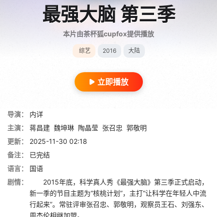
最强大脑 第三季
本片由茶杯狐cupfox提供播放
综艺
2016
大陆
立即播放
导演：
内详
主演：
蒋昌建
魏坤琳
陶晶莹
张召忠
郭敬明
更新：
2025-11-30 02:18
备注：
已完结
语言：
国语
剧情：
2015年底，科学真人秀《最强大脑》第三季正式启动，
新一季的节目主题为“核桃计划”，主打“让科学在年轻人中流
行起来”。常驻评审张召忠、郭敬明，观察员王石、刘强东、
周杰伦相继加盟。