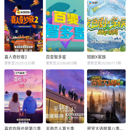
喜人奇妙夜2
百变智多星
短剧X家族
更新至20251220期
更新至20260805期
更新至第20260717期
喜欢你我也是第六季
半熟恋人第五季
密室大逃脱第八季大神版