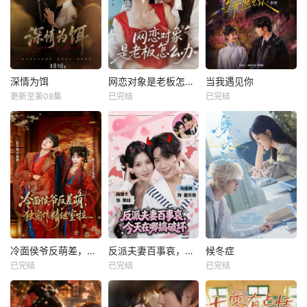
深情为饵
网恋对象是老板怎么办
当我遇见你
更新至第08集
已完结
已完结
冷面侯爷反萌差，独宠作精继室啦
反派夫妻百事哀，今天在哪搞破坏
候冬症
已完结
已完结
已完结