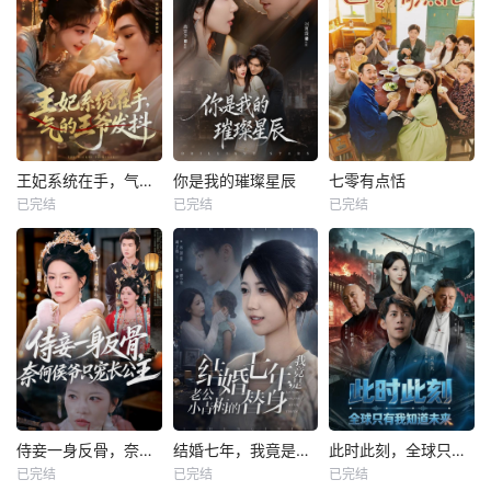
王妃系统在手，气的王爷发抖
你是我的璀璨星辰
七零有点恬
已完结
已完结
已完结
侍妾一身反骨，奈何侯爷只宠长公主
结婚七年，我竟是老公小青梅的替身
此时此刻，全球只有我知道未来
已完结
已完结
已完结