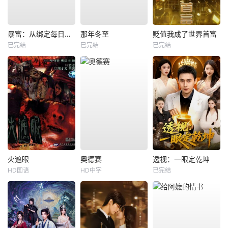
暴富：从绑定每日消费系统开始
那年冬至
贬值我成了世界首富
已完结
已完结
已完结
火遮眼
奥德赛
透视：一眼定乾坤
HD国语
HD中字
已完结