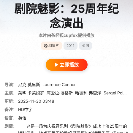
剧院魅影：25周年纪
念演出
本片由茶杯狐cupfox提供播放
剧情片
2011
英国
立即播放
导演：
尼克·莫里斯
Laurence Connor
主演：
莱明·卡莱姆罗
席爱拉·博格斯
哈德利·弗雷泽
Sergei Polunin
更新：
2025-11-30 03:48
备注：
HD中字
语言：
英语
剧情：
这是一场为庆祝音乐剧《剧院魅影》成功上演25周年的
特别演出，地点在英国伦敦的皇家阿尔伯特音乐厅（Royal A