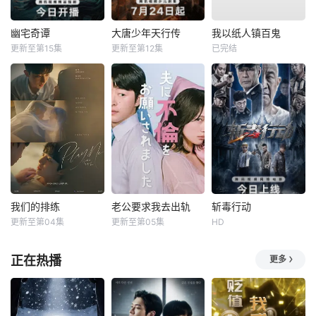
幽宅奇谭
大唐少年天行传
我以纸人镇百鬼
更新至第15集
更新至第12集
已完结
我们的排练
老公要求我去出轨
斩毒行动
更新至第04集
更新至第05集
HD
正在热播
更多