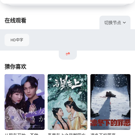
在线观看
切换节点
HD中字
猜你喜欢