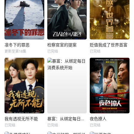
凛冬下的罪恶
检察官室的提案
贬值我成了世界首富
更新至第18集
已完结
已完结
我有透视无所不能
暴富：从绑定每日消费系统开始
夜色撩人
已完结
已完结
已完结