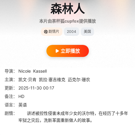
森林人
本片由茶杯狐cupfox提供播放
剧情片
2004
美国
立即播放
导演：
Nicole
Kassell
主演：
凯文·贝肯
凯拉·塞吉维克
迈克尔·珊农
更新：
2025-11-30 00:17
备注：
HD
语言：
英语
剧情：
讲述被控性侵害未成年少女的沃尔特，在经历了十多年
牢狱之灾后，洗新革面重新做人的故事。