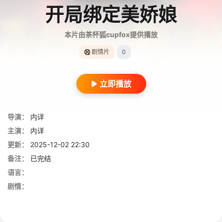
开局绑定美娇娘
本片由茶杯狐cupfox提供播放
剧情片
0
立即播放
导演：
内详
主演：
内详
更新：
2025-12-02 22:30
备注：
已完结
语言：
剧情：