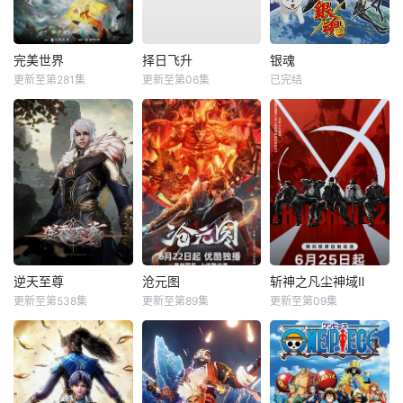
完美世界
择日飞升
银魂
更新至第281集
更新至第06集
已完结
逆天至尊
沧元图
斩神之凡尘神域Ⅱ
更新至第538集
更新至第89集
更新至第09集