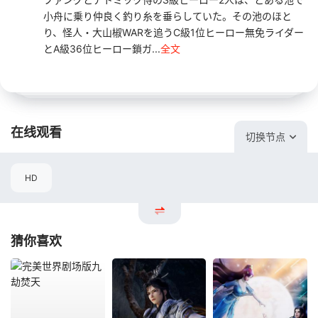
小舟に乗り仲良く釣り糸を垂らしていた。その池のほと
り、怪人・大山椒WARを追うC級1位ヒーロー無免ライダー
とA級36位ヒーロー鎖ガ...
全文
在线观看
切换节点
HD
猜你喜欢