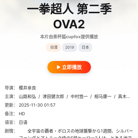
一拳超人 第二季
OVA2
本片由茶杯狐cupfox提供播放
动漫
2019
日本
立即播放
导演：
樱井亲良
主演：
山路和弘
/
津田健次郎
/
中村悠一
/
相马康一
/
真木骏一
更新：
2025-11-30 01:57
备注：
HD
语言：
日语
剧情：
全宇宙の覇者・ボロスの地球襲撃から1週間、シルバー
ファングとアトミック侍のS級ヒーロー2人は、とある池で