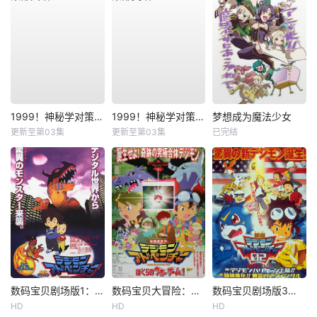
1999！神秘学对策部国语
1999！神秘学对策部英语
梦想成为魔法少女
更新至第03集
更新至第03集
已完结
数码宝贝剧场版1：滚球兽诞生之谜
数码宝贝大冒险：我们的战争游戏！
数码宝贝剧场版3：前篇・数码兽飓风登陆！！后篇・超绝进化！
HD
HD
HD