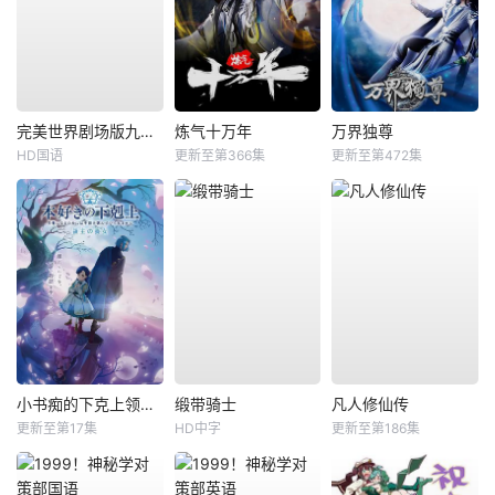
完美世界剧场版九劫焚天
炼气十万年
万界独尊
HD国语
更新至第366集
更新至第472集
小书痴的下克上领主的养女
缎带骑士
凡人修仙传
更新至第17集
HD中字
更新至第186集