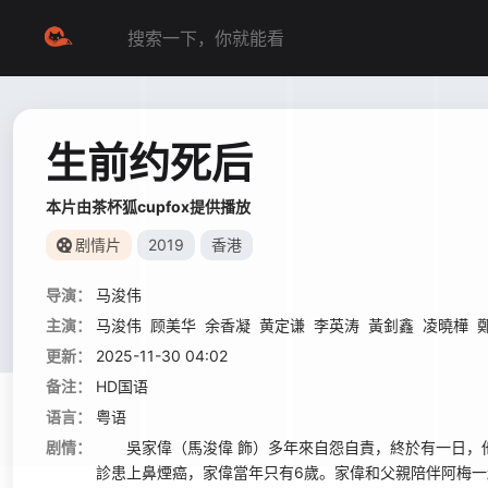
生前约死后
本片由茶杯狐cupfox提供播放
剧情片
2019
香港
导演：
马浚伟
主演：
马浚伟
顾美华
余香凝
黄定谦
李英涛
黃釗鑫
凌曉樺
更新：
2025-11-30 04:02
备注：
HD国语
语言：
粤语
剧情：
吳家偉（馬浚偉 飾）多年來自怨自責，終於有一日，他下
診患上鼻煙癌，家偉當年只有6歲。家偉和父親陪伴阿梅一起