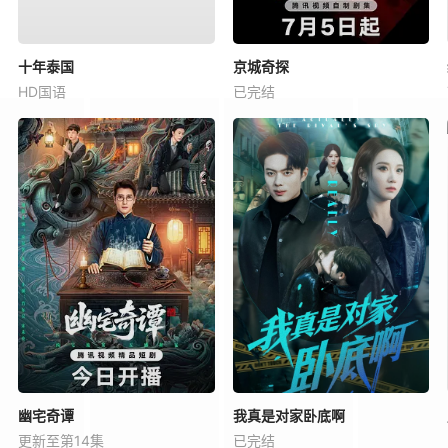
十年泰国
京城奇探
HD国语
已完结
幽宅奇谭
我真是对家卧底啊
更新至第14集
已完结