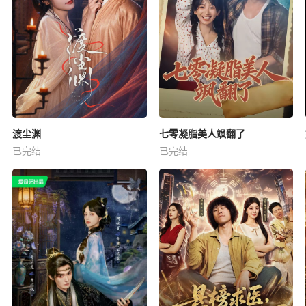
渡尘渊
七零凝脂美人飒翻了
已完结
已完结