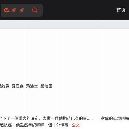
首页
搜一搜
鄭啟員
羅偉霖
汤沛宜
嚴海軍
了一個重大的決定，去做一件他期待已久的事..... 家偉的母親阿梅（
抗癌，他雖然年紀輕輕，但十分懂事...
全文