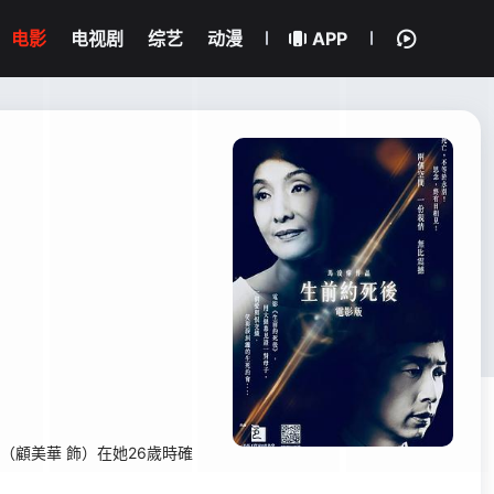
电影
电视剧
综艺
动漫
APP
顧美華 飾）在她26歲時確