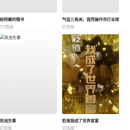
给阿嬷的情书
气运三角洲，我凭操作吊打全球
TC国语
已完结
凤池生春
贬值我成了世界首富
已完结
已完结