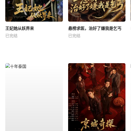
王妃她从妖界来
悬榜求医，治好了嫌我是乞丐
已完结
已完结