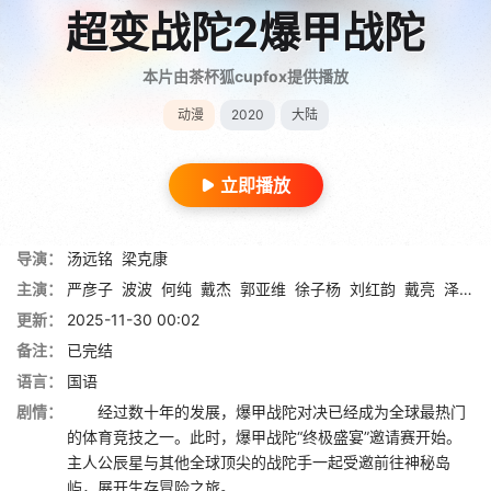
超变战陀2爆甲战陀
本片由茶杯狐cupfox提供播放
动漫
2020
大陆
立即播放
导演：
汤远铭
梁克康
主演：
严彦子
波波
何纯
戴杰
郭亚维
徐子杨
刘红韵
戴亮
泽飞
更新：
2025-11-30 00:02
备注：
已完结
语言：
国语
剧情：
经过数十年的发展，爆甲战陀对决已经成为全球最热门
的体育竞技之一。此时，爆甲战陀“终极盛宴”邀请赛开始。
主人公辰星与其他全球顶尖的战陀手一起受邀前往神秘岛
屿，展开生存冒险之旅。