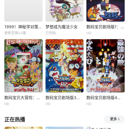
1999！神秘学对策部英语
梦想成为魔法少女
数码宝贝剧场版1：滚球兽诞生之谜
更新至第03集
已完结
HD
数码宝贝大冒险：我们的战争游戏！
数码宝贝剧场版3：前篇・数码兽飓风登陆！！后篇・超绝进化！
数码宝贝剧场版4：超恶魔兽的反击
HD
HD
HD
正在热播
更多