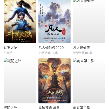
斗罗大陆
凡人修仙传2020
凡人修仙传
已完结
更新至第185集
更新至第186集
光阴之外
斗破苍穹 年番
剑来第二季