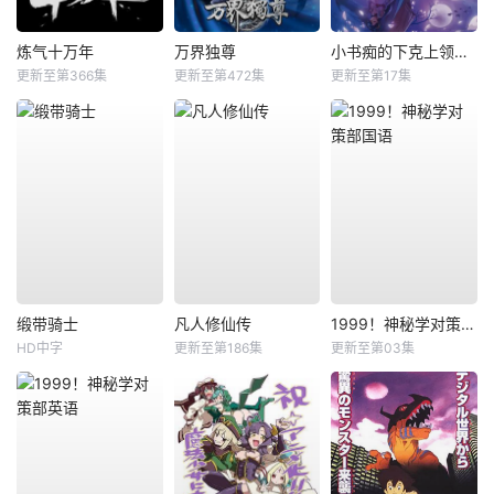
炼气十万年
万界独尊
小书痴的下克上领主的养女
更新至第366集
更新至第472集
更新至第17集
缎带骑士
凡人修仙传
1999！神秘学对策部国语
HD中字
更新至第186集
更新至第03集