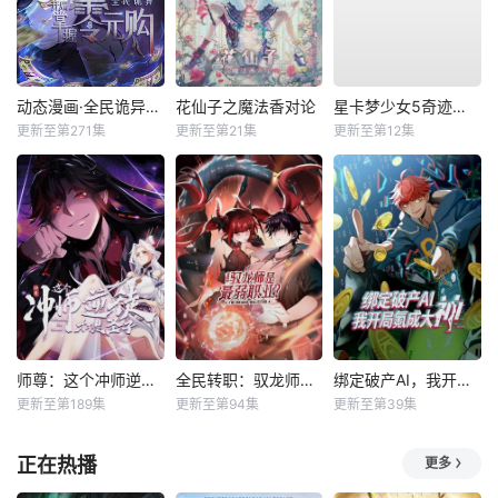
动态漫画·全民诡异：开局掌握零元购
花仙子之魔法香对论
星卡梦少女5奇迹绽放
更新至第271集
更新至第21集
更新至第12集
师尊：这个冲师逆徒才不是圣子动态漫
全民转职：驭龙师是最弱职业？动态漫
绑定破产AI，我开局氪成大神动态漫
更新至第189集
更新至第94集
更新至第39集
正在热播
更多