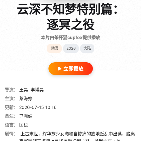
云深不知梦特别篇：
逐冥之役
本片由茶杯狐cupfox提供播放
动漫
2026
大陆
立即播放
导演：
王昊
李博昊
主演：
蔡海婷
更新：
2026-07-15 10:16
备注：
已完结
语言：
国语
剧情：
上古末世，辉华族少女曦和自惨痛的族地叛乱中出逃，脱离
穹冥魔族掌控踏上寻找屠魔神剑之路，掀起六军之战。