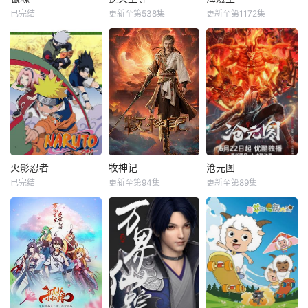
已完结
更新至第538集
更新至第1172集
火影忍者
牧神记
沧元图
已完结
更新至第94集
更新至第89集