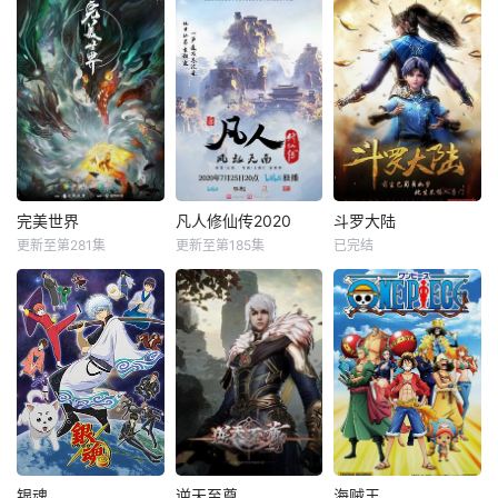
完美世界
凡人修仙传2020
斗罗大陆
更新至第281集
更新至第185集
已完结
银魂
逆天至尊
海贼王