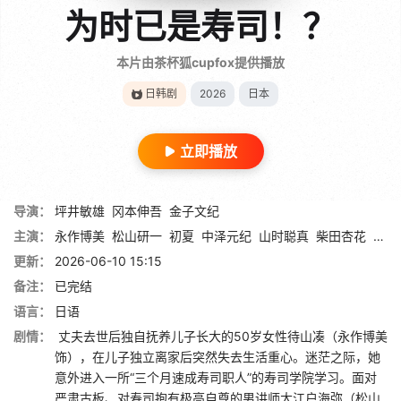
为时已是寿司！？
本片由茶杯狐cupfox提供播放
日韩剧
2026
日本
立即播放
导演：
坪井敏雄
冈本伸吾
金子文纪
主演：
永作博美
松山研一
初夏
中泽元纪
山时聪真
柴田杏花
平井
更新：
2026-06-10 15:15
备注：
已完结
语言：
日语
剧情：
丈夫去世后独自抚养儿子长大的50岁女性待山凑（永作博美
饰），在儿子独立离家后突然失去生活重心。迷茫之际，她
意外进入一所“三个月速成寿司职人”的寿司学院学习。面对
严肃古板、对寿司抱有极高自尊的男讲师大江户海弥（松山