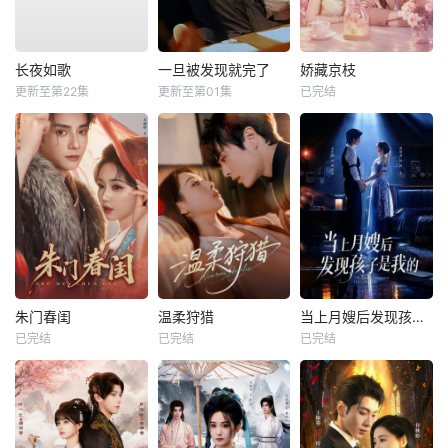
长夜如歌
一旦被发现就完了
娇藏京枝
更新至第22集
更新至第01集
已完结
朱门春闺
温柔狩猎
当上月嫂后发现孩子是我的
已完结
已完结
已完结