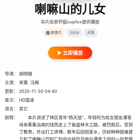
喇嘛山的儿女
本片由茶杯狐cupfox提供播放
剧情片
2009
大陆
立即播放
导演：
胡明钢
主演：
宋寓
冯棉
更新：
2025-11-30 04:40
备注：
HD国语
语言：
其它
剧情：
本片讲述了林区青年“杨天放”，年轻时为给女朋友谭青
母亲筹集治病的钱而走上了偷盗林木之路，被罚款后，受到
了教育，外出打工拼博，数年后回到家乡，历经种种困难建
立起了喇嘛山饮料厂的创业经历及他与谭青之间的一段爱情